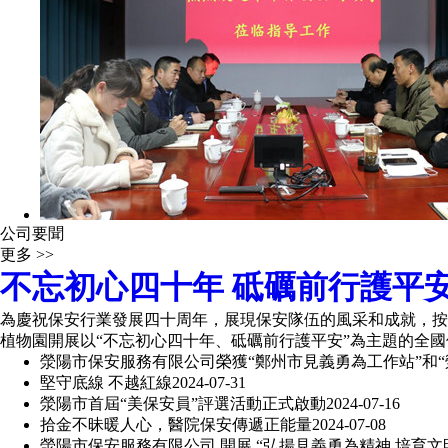
公司要聞
更多 >>
不忘初心四十年 砥礪前行護平
為慶祝保安行業發展四十周年，展現保安隊伍的風采和成就，按
植物園開展以“不忘初心四十年、砥礪前行護平安”為主題的全國
滎陽市保安服務有限公司榮獲“鄭州市見義勇為工作站”和
堅守底線 不越紅線
2024-07-31
滎陽市首屆“美保安員”評選活動正式啟動
2024-07-16
拾金不昧暖人心，醫院保安傳遞正能量
2024-07-08
滎陽市保安服務有限公司 開展 “弘揚見義勇為精神 培育