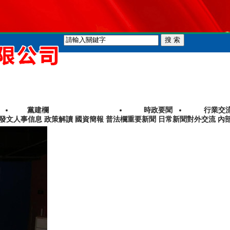
黨建欄
時政要聞
行業交
要發文
人事信息 政策解讀 國資簡報 普法欄
重要新聞 日常新聞
對外交流 內