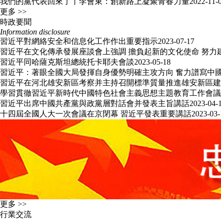
我們的黨代表回來了丨李會東：創新路上凝聚青春力量
2022-11-
更多 >>
時政要聞
Information disclosure
習近平對網絡安全和信息化工作作出重要指示
2023-07-17
習近平在文化傳承發展座談會上強調 擔負起新的文化使命 努力
習近平同哈薩克斯坦總統托卡耶夫會談
2023-05-18
習近平：著眼全國大局發揮自身優勢明確主攻方向 奮力譜寫中
習近平在河北雄安新區考察并主持召開標準質量推進雄安新區建
學習貫徹習近平新時代中國特色社會主義思想主題教育工作會議
習近平出席中國共產黨與政黨層對話會并發表主旨講話
2023-04-
十四屆全國人大一次會議在京閉幕 習近平發表重要講話
2023-03-
更多 >>
行業交流