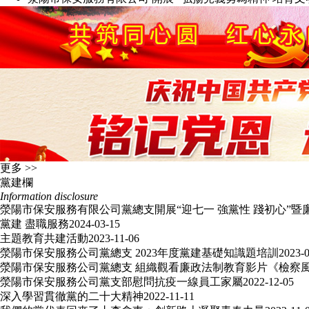
更多 >>
黨建欄
Information disclosure
滎陽市保安服務有限公司黨總支開展“迎七一 強黨性 踐初心”
黨建 盡職服務
2024-03-15
主題教育共建活動
2023-11-06
滎陽市保安服務公司黨總支 2023年度黨建基礎知識題培訓
2023-
滎陽市保安服務公司黨總支 組織觀看廉政法制教育影片《檢察
滎陽市保安服務公司黨支部慰問抗疫一線員工家屬
2022-12-05
深入學習貫徹黨的二十大精神
2022-11-11